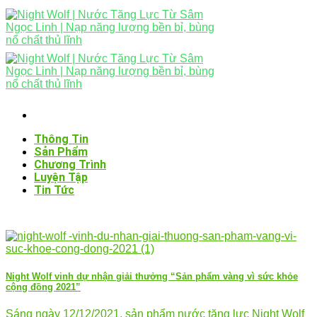
Skip
to
content
Thông Tin
Sản Phẩm
Chương Trình
Luyện Tập
Tin Tức
Night Wolf vinh dự nhận giải thưởng “Sản phẩm vàng vì sức khỏe
cộng đồng 2021”
Sáng ngày 12/12/2021, sản phẩm nước tăng lực Night Wolf