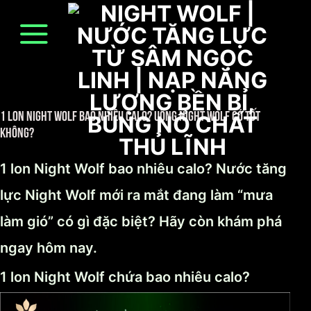
Skip
to
content
1 lon Night Wolf bao nhiêu calo? Uống Night Wolf có tốt
không?
1 lon Night Wolf bao nhiêu calo? Nước tăng
lực Night Wolf mới ra mắt đang làm “mưa
làm gió” có gì đặc biệt? Hãy còn khám phá
ngay hôm nay.
1 lon Night Wolf chứa bao nhiêu calo?