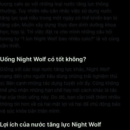
lượng calo so với những loại nước tăng lực thông
thường. Tuy nhiên nêu cân nhắc việc sử dụng nước
tăng lực quá niều trong một ngày có thể khiến bạn bị
tăng cân. Muốn xây dựng thực đơn dinh dưỡng khoa
học, hợp lý. Thì việc đặt ra cho mình những câu hỏi
tương tự “1 lon Night Wolf bao nhiêu calo?” là vô cùng
cần thiết.
Uống Night Wolf có tốt không?
Giống với các loại nước tăng lực khác, Night Wolf
mang đến cho người tiêu dùng những trải nghiệm thú
vị. Bên cạnh những tác dụng tuyệt vời ấy. Cũng không
thể phủ nhận những hạn chế hay nói cách khác là tác
hại của thức uống này. Do đó, bạn cần biết thêm nhiều
thông tin hơn về cả hai mặt lợi và hại để chủ động bảo
vệ sức khỏe bản thân mình.
Lợi ích của nước tăng lực Night Wolf