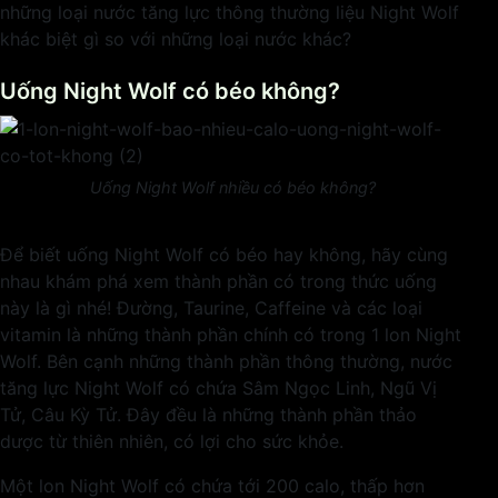
những loại nước tăng lực thông thường liệu Night Wolf
khác biệt gì so với những loại nước khác?
Uống Night Wolf có béo không?
Uống Night Wolf nhiều có béo không?
Để biết uống Night Wolf có béo hay không, hãy cùng
nhau khám phá xem thành phần có trong thức uống
này là gì nhé! Đường, Taurine, Caffeine và các loại
vitamin là những thành phần chính có trong 1 lon Night
Wolf. Bên cạnh những thành phần thông thường, nước
tăng lực Night Wolf có chứa Sâm Ngọc Linh, Ngũ Vị
Tử, Câu Kỳ Tử. Đây đều là những thành phần thảo
dược từ thiên nhiên, có lợi cho sức khỏe.
Một lon Night Wolf có chứa tới 200 calo, thấp hơn