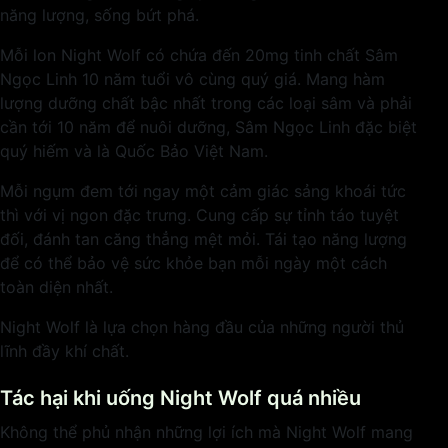
năng lượng, sống bứt phá.
Mỗi lon Night Wolf có chứa đến 20mg tinh chất Sâm
Ngọc Linh 10 năm tuổi vô cùng quý giá. Mang hàm
lượng dưỡng chất bậc nhất trong các loại sâm và phải
cần tới 10 năm để nuôi dưỡng, Sâm Ngọc Linh đặc biệt
quý hiếm và là Quốc Bảo Việt Nam.
Mỗi ngụm đem tới ngay một cảm giác sảng khoái tức
thì với vị ngon đặc trưng. Cung cấp sự tỉnh táo tuyệt
đối, đánh tan căng thẳng mệt mỏi. Tái tạo năng lượng
để có thể bảo vệ sức khỏe bạn mỗi ngày một cách
toàn diện nhất.
Night Wolf là lựa chọn hàng đầu của những người thủ
lĩnh đầy khí chất.
Tác hại khi uống Night Wolf quá nhiều
Không thể phủ nhận những lợi ích mà Night Wolf mang