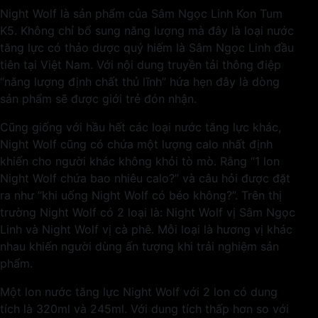
Night Wolf là sản phẩm của Sâm Ngọc Linh Kon Tum
K5. Không chỉ bổ sung năng lượng mà đây là loại nước
tăng lực có thảo dược quý hiếm là Sâm Ngọc Linh đầu
tiên tại Việt Nam. Với nội dung truyền tải thông điệp
“năng lượng định chất thủ lĩnh” hứa hẹn đây là dòng
sản phẩm sẽ được giới trẻ đón nhận.
Cũng giống với hầu hết các loại nước tăng lực khác,
Night Wolf cũng có chứa một lượng calo nhất định
khiến cho người khác không khỏi tò mò. Rằng “1 lon
Night Wolf chứa bao nhiêu calo?” và câu hỏi được đặt
ra như “khi uống Night Wolf có béo không?”. Trên thị
trường Night Wolf có 2 loại là: Night Wolf vị Sâm Ngọc
Linh và Night Wolf vị cà phê. Mỗi loại là hương vị khác
nhau khiến người dùng ấn tượng khi trải nghiệm sản
phẩm.
Một lon nước tăng lực Night Wolf với 2 lon có dung
tích là 320ml và 245ml. Với dung tích thấp hơn so với